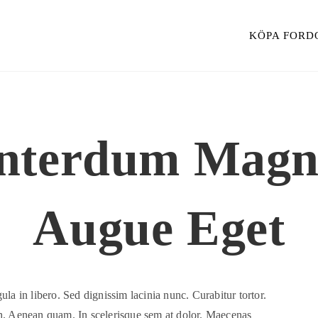
KÖPA FORD
nterdum Mag
Augue Eget
gula in libero. Sed dignissim lacinia nunc. Curabitur tortor.
h. Aenean quam. In scelerisque sem at dolor. Maecenas