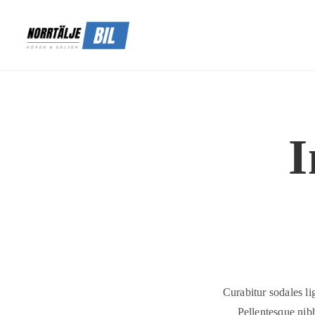
I
Curabitur sodales li
Pellentesque nib