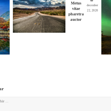
Metus
december
vitae
22, 2020
pharetra
auctor
ar