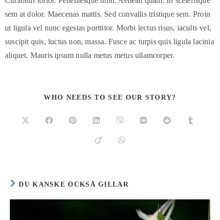
Curabitur tortor. Pellentesque nibh. Aenean quam. In scelerisque
sem at dolor. Maecenas mattis. Sed convallis tristique sem. Proin
ut ligula vel nunc egestas porttitor. Morbi lectus risus, iaculis vel,
suscipit quis, luctus non, massa. Fusce ac turpis quis ligula lacinia
aliquet. Mauris ipsum nulla metus metus ullamcorper.
WHO NEEDS TO SEE OUR STORY?
DU KANSKE OCKSÅ GILLAR