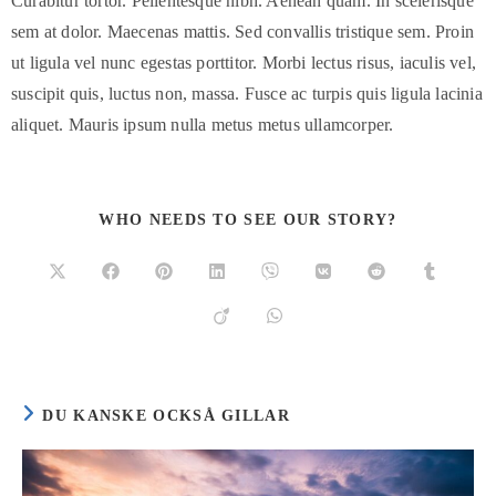
Curabitur tortor. Pellentesque nibh. Aenean quam. In scelerisque
sem at dolor. Maecenas mattis. Sed convallis tristique sem. Proin
ut ligula vel nunc egestas porttitor. Morbi lectus risus, iaculis vel,
suscipit quis, luctus non, massa. Fusce ac turpis quis ligula lacinia
aliquet. Mauris ipsum nulla metus metus ullamcorper.
WHO NEEDS TO SEE OUR STORY?
DU KANSKE OCKSÅ GILLAR